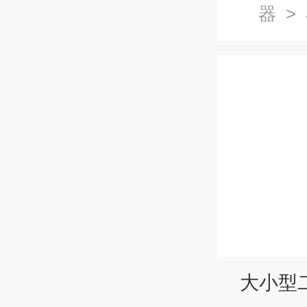
器
>
大小型