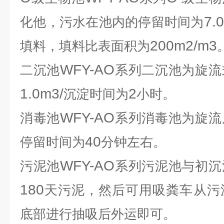
7.0
化他，污水在池内的停留时间为
200m2/m3
填料，填料比表面积为
WFY-AO
二沉池
系列二沉池为旋流
1.0m3/
2
沉淀时间为
小时。
WFY-AO
消毒池
系列消毒池为旋流
40
停留时间为
分钟左右。
WFY-AO
污泥池
系列污泥池与初沉
180
天污泥，然后可用吸粪车从污
底部进行抽吸后外运即可。