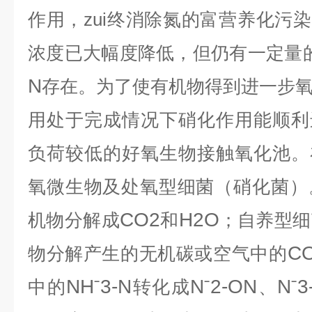
作用，zui终消除氮的富营养化污
浓度已大幅度降低，但仍有一定量
N
存在。为了使有机物得到进一步
用处于完成情况下硝化作用能顺利
负荷较低的好氧生物接触氧化池。
氧微生物及处氧型细菌（硝化菌）
CO2
H2O
机物分解成
和
；自养型细
C
物分解产生的无机碳或空气中的
NH
3-N
N
2-ON
N
3
中的
ˉ
转化成
ˉ
、
ˉ