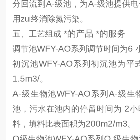
A-
A-
分回流到
级池，为
级池提供电
用zui终消除氮污染。
*的产品 *的服务
五、工艺组成
WFY-AO
6
调节池
系列调节时间为
WFY-AO
初沉池
系列初沉池为平
1.5m3/
。
A-
WFY-AO
A-
级生物池
系列
级生
2
池，污水在池内的停留时间为
小
200m2/m3
料，填料比表面积为
。
O
WFY-AO
O
级生物池
系列
级生物